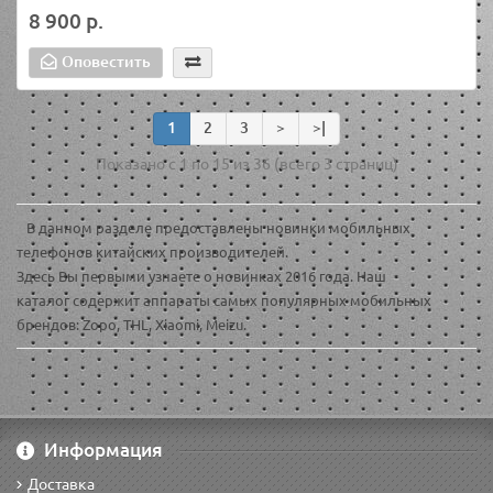
8 900 р.
Оповестить
1
2
3
>
>|
Показано с 1 по 15 из 36 (всего 3 страниц)
В данном разделе предоставлены новинки мобильных
телефонов китайских производителей.
Здесь Вы первыми узнаете о новинках 2016 года. Наш
каталог содержит аппараты самых популярных мобильных
брендов: Zopo, THL, Xiaomi, Meizu.
Информация
Доставка