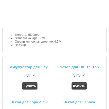
Емкость: 3500mAh
Standard voltage: 3.7V
Ограниченное напряжение: 4.2 V
Вес:75g
Аккумулятор для Jiayu
Чехол для ThL T5, T5S
G4S, G5S
700 Р.
300 Р.
Купить
Купить
Чехол для Zopo ZP920
Чехол для Lenovo
S660 белый