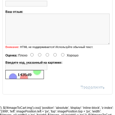
Ваш отзыв:
Внимание:
HTML не поддерживается! Используйте обычный текст.
Оценка:
Плохо
Хорошо
Введите код, указанный на картинке:
Продолжить
'); $('#imageToCart img').css({ 'position': 'absolute', 'display': 'inline-block', 'z-index':
'1999', 'left': imagePosition.left + 'px', 'top': imagePosition.top + 'px', 'width':