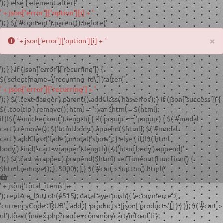
'); } else { element.after('
' + json['error']['option'][i] + '
'); } $('#content').parent().before('
×
' + json['error']['option'][i] + '
'); } } if (json['error']['recurring']) {
$('select[name=\'recurring_id\']').after('
' + json['error']['recurring'] + '
'); } $('.text-danger').parent().addClass('has-error'); } if (json['success']) {
$('.tooltip').remove(); html = '
'; var $html = $(html);
if(!$('#unicheckout').length) { if('popup' == 'popup') { $('#modal-
cart').remove(); $('html body').append($html); $('#modal-
cart').addClass('fade').modal('show'); } else { if(!$('html
body').find('.cart-wrapper').length){ $('html body').append('
'); } $('.cart-wrapper').prepend($html) setTimeout(function() {
$html.remove(); }, 3000); } } $('#cart > button').html('
' + json['total_items'] + '
'); replace_button(4515); dataLayer.push({ 'ecommerce':{
'currencyCode':'RUB', 'add':{ 'products':[json['products']] } } }); $('#cart >
ul').load('index.php?route=common/cart/info ul li');