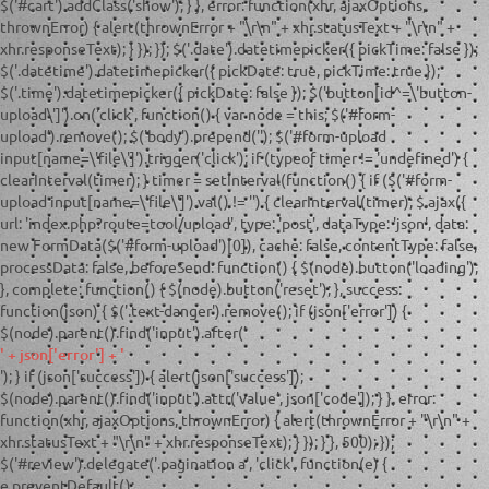
$('#cart').addClass('show'); } }, error: function(xhr, ajaxOptions,
thrownError) { alert(thrownError + "\r\n" + xhr.statusText + "\r\n" +
xhr.responseText); } }); }); $('.date').datetimepicker({ pickTime: false });
$('.datetime').datetimepicker({ pickDate: true, pickTime: true });
$('.time').datetimepicker({ pickDate: false }); $('button[id^=\'button-
upload\']').on('click', function() { var node = this; $('#form-
upload').remove(); $('body').prepend('
'); $('#form-upload
input[name=\'file\']').trigger('click'); if (typeof timer != 'undefined') {
clearInterval(timer); } timer = setInterval(function() { if ($('#form-
upload input[name=\'file\']').val() != '') { clearInterval(timer); $.ajax({
url: 'index.php?route=tool/upload', type: 'post', dataType: 'json', data:
new FormData($('#form-upload')[0]), cache: false, contentType: false,
processData: false, beforeSend: function() { $(node).button('loading');
}, complete: function() { $(node).button('reset'); }, success:
function(json) { $('.text-danger').remove(); if (json['error']) {
$(node).parent().find('input').after('
' + json['error'] + '
'); } if (json['success']) { alert(json['success']);
$(node).parent().find('input').attr('value', json['code']); } }, error:
function(xhr, ajaxOptions, thrownError) { alert(thrownError + "\r\n" +
xhr.statusText + "\r\n" + xhr.responseText); } }); } }, 500); });
$('#review').delegate('.pagination a', 'click', function(e) {
e.preventDefault();