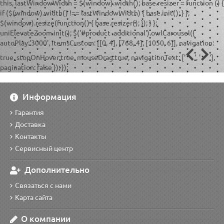
this, lastWindowWidth = $(window).width(); base.resizer = function () {
if ($(window).width() !== lastWindowWidth) { base.init(); } };
$(window).resize(function() { base.resizer(); }); } };
uniElevateZoom.init(); $('#product .additional').owlCarousel({
autoPlay:'3000', itemsCustom: [[0, 4], [768, 4], [1050, 6]], navigation:
true, stopOnHover:true, mouseDrag:true, navigationText: ['
', '
'],
pagination: false }); });
Информация
Гарантия
Доставка
Контакты
Сервисный центр
Дополнительно
Связаться с нами
Карта сайта
О компании