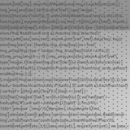
elemA.find('img'); elem.find('#additional-img a').each(function() {
img_array.push({src:$(this).attr('href'), type:'image',
title:$(this).attr('title')}); }); elem.find('#additional-img a').on('click',
function(e) { e.preventDefault(); var href = $(this).attr('href'), thumb =
$(this).data('image'), title = $(this).attr('title'), key = $(this).data('key');
elem.find('#additional-img a').removeClass('selected');
$(this).addClass('selected'); elemA.attr('href', href).data('key', key);
elemImg.attr('src', thumb); img_array[key].src = href;
img_array[key].type = 'image'; img_array[key].title = title; });
if(img_array.length == 0) { img_array.push({src:elemA.attr('href'),
type:'image', title:elemImg.attr('title')}); } elemA.click(function(e) {
e.preventDefault(); $.magnificPopup.open({ items:img_array, gallery:{
enabled:true, }, });
$.magnificPopup.instance.goTo(parseFloat($(this).data('key'))); }); var
hash = window.location.hash; if (hash) { $('.nav-tabs a').each(function()
{ var href = $(this).attr('href'); if (hash == href) {
$($(this)).trigger('click'); scroll_to(hash); } }); var hashpart =
hash.split('#'); var vals = hashpart[1].split('-'); for (i=0; i
768) ? 'window' : 'inner'; $('#product .thumbnails li:first
img').elevateZoom({ gallery:'option .option-image label, #additional-
img', scrollZoom:true, zoomType:type, zoomWindowOffetx:20,
zoomWindowOffety:-3, }); base.resize(); }, resize:function() { var base =