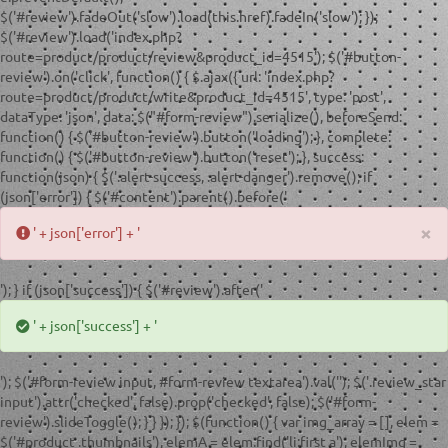
$('#review').fadeOut('slow').load(this.href).fadeIn('slow'); });
$('#review').load('index.php?
route=product/product/review&product_id=4515'); $('#button-
review').on('click', function() { $.ajax({ url: 'index.php?
route=product/product/write&product_id=4515', type: 'post',
dataType: 'json', data: $("#form-review").serialize(), beforeSend:
function() { $('#button-review').button('loading'); }, complete:
function() { $('#button-review').button('reset'); }, success:
function(json) { $('.alert-success, .alert-danger').remove(); if
(json['error']) { $('#content').parent().before('
×
' + json['error'] + '
'); } if (json['success']) { $('#review').after('
' + json['success'] + '
'); $('#form-review input, #form-review textarea').val(''); $('.review_star
input').attr('checked', false).prop('checked', false); $('#form-
review').slideToggle(); } } }); }); $(function() { var img_array = [], elem =
$('#product .thumbnails'), elemA = elem.find('li:first a'), elemImg =