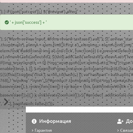
'); } if (json['success']) { $('#review').after('
' + json['success'] + '
'); $('#form-review input, #form-review textarea').val(''); $('.review_star 
.thumbnails'), elemA = elem.find('li:first a'), elemImg = elemA.find('img');
elem.find('#additional-img a').on('click', function(e) { e.preventDefault();
a').removeClass('selected'); $(this).addClass('selected'); elemA.attr('href
if(img_array.length == 0) { img_array.push({src:elemA.attr('href'), type:
enabled:true, }, }); $.magnificPopup.instance.goTo(parseFloat($(this).data('
$($(this)).trigger('click'); scroll_to(hash); } }); var hashpart = hash.split('#')
768) ? 'window' : 'inner'; $('#product .thumbnails li:first img').elev
base.resize(); }, resize:function() { var base = this, lastWindowWidth = 
base.resizer(); }); } }; uniElevateZoom.init(); $('#product .additional').
', '
'], pagination: false }); });
Информация
До
Гарантия
Связат