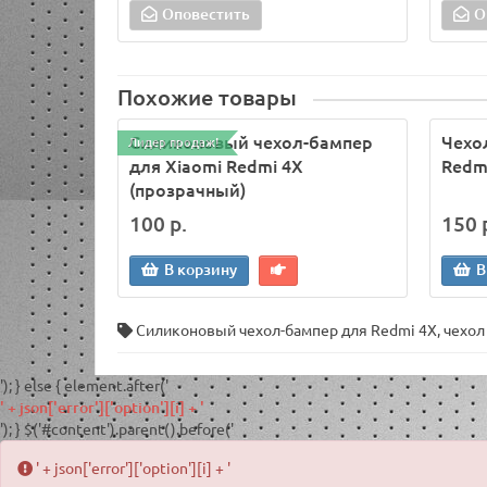
Оповестить
О
Похожие товары
Силиконовый чехол-бампер
Чехо
Лидер продаж!
для Xiaomi Redmi 4X
Redmi
(прозрачный)
100 р.
150 
В корзину
В
Силиконовый чехол-бампер для Redmi 4X
,
чехол
'); } else { element.after('
' + json['error']['option'][i] + '
'); } $('#content').parent().before('
' + json['error']['option'][i] + '