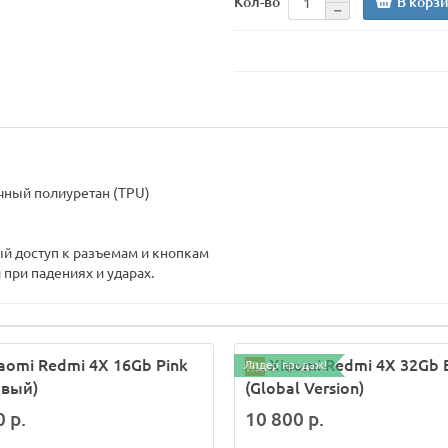
В корз
Кол-во
чный полиуретан (TPU)
й доступ к разъемам и кнопкам
при падениях и ударах.
aomi Redmi 4X 16Gb Pink
Xiaomi Redmi 4X 32Gb 
Лидер продаж!
овый)
(Global Version)
0 р.
10 800 р.