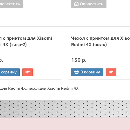
повестить
Оповестить
л с принтом для Xiaomi
Чехол с принтом для Xia
 4X (тигр-2)
Redmi 4X (волк)
р.
150 р.
 корзину
В корзину
 для Redmi 4X
,
чехол для Xiaomi Redmi 4X