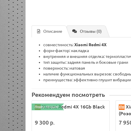
Описание
Отзывы (0)
совместимость:
Xiaomi Redmi 4X
форм-фактор: накладка
внутренняя и внешняя отделка: термопласти
тип защиты: задняя панель и боковые грани
поверхность: матовая
наличие функциональных вырезов: свободны
преимущества: эффективно глушит вибрации 
Рекомендуем посмотреть
Xiaomi Redmi 4X 16Gb Black
Xi
Лидер продаж!
(Роз
9 300 р.
7 95