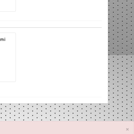
omi
×