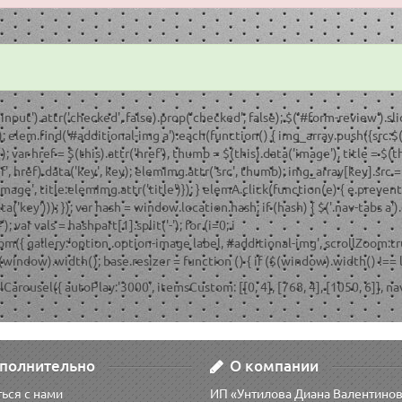
input').attr('checked', false).prop('checked', false); $('#form-review').sli
 elem.find('#additional-img a').each(function() { img_array.push({src:$(this)
 var href = $(this).attr('href'), thumb = $(this).data('image'), title = $(th
', href).data('key', key); elemImg.attr('src', thumb); img_array[key].src = 
'image', title:elemImg.attr('title')}); } elemA.click(function(e) { e.prev
key'))); }); var hash = window.location.hash; if (hash) { $('.nav-tabs a').ea
; var vals = hashpart[1].split('-'); for (i=0; i
ateZoom({ gallery:'option .option-image label, #additional-img', scroll
$(window).width(); base.resizer = function () { if ($(window).width() !==
owlCarousel({ autoPlay:'3000', itemsCustom: [[0, 4], [768, 4], [1050, 6]],
полнительно
О компании
ься с нами
ИП «Унтилова Диана Валентино