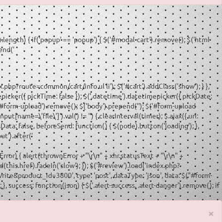
).length) { if('popup' == 'popup') { $('#modal-cart').remove(); $('html
end('
ex.php?route=common/cart/info ul li'); $('#cart').addClass('show'); } },
mepicker({ pickTime: false }); $('.datetime').datetimepicker({ pickDate:
$('#form-upload').remove(); $('body').prepend('
'); $('#form-upload
ut[name=\'file\']').val() != '') { clearInterval(timer); $.ajax({ url:
ata: false, beforeSend: function() { $(node).button('loading'); },
ut').after('
wnError) { alert(thrownError + "\r\n" + xhr.statusText + "\r\n" +
ad(this.href).fadeIn('slow'); }); $('#review').load('index.php?
ite&product_id=3800', type: 'post', dataType: 'json', data: $("#form-
, success: function(json) { $('.alert-success, .alert-danger').remove(); if
×