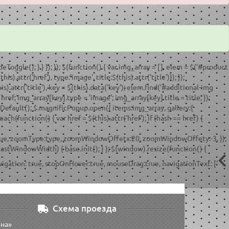
deToggle(); } } }); }); $(function() { var img_array = [], elem = $('#product
.attr('href'), type:'image', title:$(this).attr('title')}); });
is).attr('title'), key = $(this).data('key'); elem.find('#additional-img
href; img_array[key].type = 'image'; img_array[key].title = title; });
entDefault(); $.magnificPopup.open({ items:img_array, gallery:{
ch(function() { var href = $(this).attr('href'); if (hash == href) {
Zoom:true, zoomType:type, zoomWindowOffetx:20, zoomWindowOffety:-3, });
 lastWindowWidth) { base.init(); } }; $(window).resize(function() {
 navigation: true, stopOnHover:true, mouseDrag:true, navigationText: ['
Схема проезда
вна»