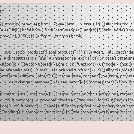
r('
 $('.tooltip').remove(); html = '
'; var $html = $(html); if(!$('#unicheckout'
lse { if(!$('html body').find('.cart-wrapper').length){ $('html body').app
ve(); }, 3000); } } $('#cart > button').html('
B', 'add':{ 'products':[json['products']] } } }); $('#cart > ul').load('ind
 + xhr.statusText + "\r\n" + xhr.responseText); } }); }); $('.date').dateti
'button[id^=\'button-upload\']').on('click', function() { var node = this; 
earInterval(timer); } timer = setInterval(function() { if ($('#form-upload inp
FormData($('#form-upload')[0]), cache: false, contentType: false, processD
 $('.text-danger').remove(); if (json['error']) { $(node).parent().find('inp
put').attr('value', json['code']); } }, error: function(xhr, ajaxOptions, thro
', 'click', function(e) { e.preventDefault(); $('#review').fadeOut('slow').lo
'click', function() { $.ajax({ url: 'index.php?route=product/product/wr
loading'); }, complete: function() { $('#button-review').button('reset'); }