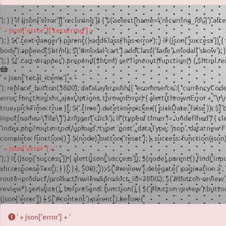
'); } } if (json['error']['recurring']) { $('select[name=\'recurring_id\']').afte
' + json['error']['recurring'] + '
'); } $('.text-danger').parent().addClass('has-error'); } if (json['success']) {
body').append($html); $('#modal-cart').addClass('fade').modal('show'); } e
'); } $('.cart-wrapper').prepend($html) setTimeout(function() { $html.remo
' + json['total_items'] + '
'); replace_button(3800); dataLayer.push({ 'ecommerce':{ 'currencyCode':'RU
error: function(xhr, ajaxOptions, thrownError) { alert(thrownError + "\r\n"
true, pickTime: true }); $('.time').datetimepicker({ pickDate: false }); $(
input[name=\'file\']').trigger('click'); if (typeof timer != 'undefined') { cl
'index.php?route=tool/upload', type: 'post', dataType: 'json', data: new 
complete: function() { $(node).button('reset'); }, success: function(json) {
' + json['error'] + '
'); } if (json['success']) { alert(json['success']); $(node).parent().find('in
xhr.responseText); } }); } }, 500); }); $('#review').delegate('.pagination a
route=product/product/review&product_id=3800'); $('#button-review').on(
review").serialize(), beforeSend: function() { $('#button-review').button('
(json['error']) { $('#content').parent().before('
' + json['error'] + '