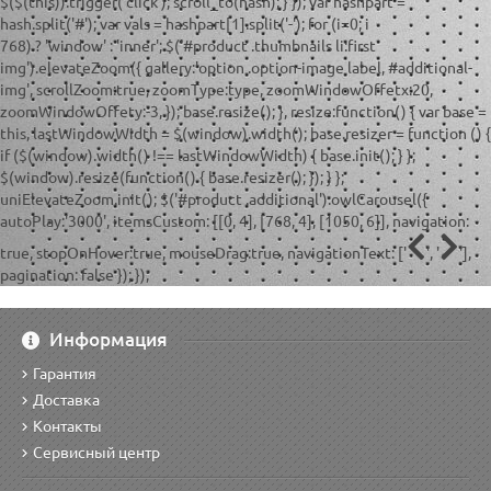
$($(this)).trigger('click'); scroll_to(hash); } }); var hashpart =
hash.split('#'); var vals = hashpart[1].split('-'); for (i=0; i
768) ? 'window' : 'inner'; $('#product .thumbnails li:first
img').elevateZoom({ gallery:'option .option-image label, #additional-
img', scrollZoom:true, zoomType:type, zoomWindowOffetx:20,
zoomWindowOffety:-3, }); base.resize(); }, resize:function() { var base =
this, lastWindowWidth = $(window).width(); base.resizer = function () {
if ($(window).width() !== lastWindowWidth) { base.init(); } };
$(window).resize(function() { base.resizer(); }); } };
uniElevateZoom.init(); $('#product .additional').owlCarousel({
autoPlay:'3000', itemsCustom: [[0, 4], [768, 4], [1050, 6]], navigation:
true, stopOnHover:true, mouseDrag:true, navigationText: ['
', '
'],
pagination: false }); });
Информация
Гарантия
Доставка
Контакты
Сервисный центр