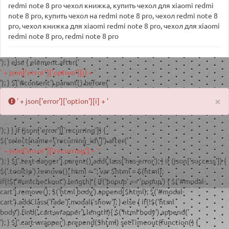
redmi note 8 pro чехол книжка
,
купить чехол для xiaomi redmi
note 8 pro
,
купить чехол на redmi note 8 pro
,
чехол redmi note 8
pro
,
чехол книжка для xiaomi redmi note 8 pro
,
чехол для xiaomi
redmi note 8 pro
,
redmi note 8 pro
'); } else { element.after('
' + json['error']['option'][i] + '
'); } $('#content').parent().before('
×
' + json['error']['option'][i] + '
'); } } if (json['error']['recurring']) {
$('select[name=\'recurring_id\']').after('
' + json['error']['recurring'] + '
'); } $('.text-danger').parent().addClass('has-error'); } if (json['success']) {
$('.tooltip').remove(); html = '
'; var $html = $(html);
if(!$('#unicheckout').length) { if('popup' == 'popup') { $('#modal-
cart').remove(); $('html body').append($html); $('#modal-
cart').addClass('fade').modal('show'); } else { if(!$('html
body').find('.cart-wrapper').length){ $('html body').append('
'); } $('.cart-wrapper').prepend($html) setTimeout(function() {