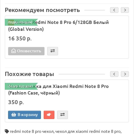
Рекомендуем посмотреть
Xiaomi Redmi Note 8 Pro 6/128GB Белый
Лидер продаж!
(Global Version)
16 350 р.
Оповестить
Похожие товары
Чехол-книжка для Xiaomi Redmi Note 8 Pro
Лидер продаж!
(Fashion Case, чёрный)
350 р.
В корзину
redmi note 8 pro чехол
,
чехол для xiaomi redmi note 8 pro
,