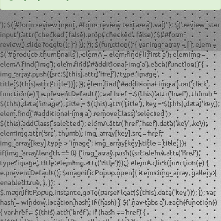
'); $('#form-review input, #form-review textarea').val(''); $('.review_star
input').attr('checked', false).prop('checked', false); $('#form-
review').slideToggle(); } } }); }); $(function() { var img_array = [], elem =
$('#product .thumbnails'), elemA = elem.find('li:first a'), elemImg =
elemA.find('img'); elem.find('#additional-img a').each(function() {
img_array.push({src:$(this).attr('href'), type:'image',
title:$(this).attr('title')}); }); elem.find('#additional-img a').on('click',
function(e) { e.preventDefault(); var href = $(this).attr('href'), thumb =
$(this).data('image'), title = $(this).attr('title'), key = $(this).data('key');
elem.find('#additional-img a').removeClass('selected');
$(this).addClass('selected'); elemA.attr('href', href).data('key', key);
elemImg.attr('src', thumb); img_array[key].src = href;
img_array[key].type = 'image'; img_array[key].title = title; });
if(img_array.length == 0) { img_array.push({src:elemA.attr('href'),
type:'image', title:elemImg.attr('title')}); } elemA.click(function(e) {
e.preventDefault(); $.magnificPopup.open({ items:img_array, gallery:{
enabled:true, }, });
$.magnificPopup.instance.goTo(parseFloat($(this).data('key'))); }); var
hash = window.location.hash; if (hash) { $('.nav-tabs a').each(function()
{ var href = $(this).attr('href'); if (hash == href) {