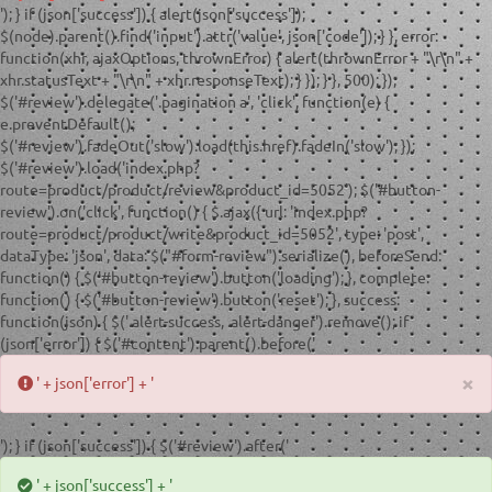
'); } if (json['success']) { alert(json['success']);
$(node).parent().find('input').attr('value', json['code']); } }, error:
function(xhr, ajaxOptions, thrownError) { alert(thrownError + "\r\n" +
xhr.statusText + "\r\n" + xhr.responseText); } }); } }, 500); });
$('#review').delegate('.pagination a', 'click', function(e) {
e.preventDefault();
$('#review').fadeOut('slow').load(this.href).fadeIn('slow'); });
$('#review').load('index.php?
route=product/product/review&product_id=5052'); $('#button-
review').on('click', function() { $.ajax({ url: 'index.php?
route=product/product/write&product_id=5052', type: 'post',
dataType: 'json', data: $("#form-review").serialize(), beforeSend:
function() { $('#button-review').button('loading'); }, complete:
function() { $('#button-review').button('reset'); }, success:
function(json) { $('.alert-success, .alert-danger').remove(); if
(json['error']) { $('#content').parent().before('
×
' + json['error'] + '
'); } if (json['success']) { $('#review').after('
' + json['success'] + '