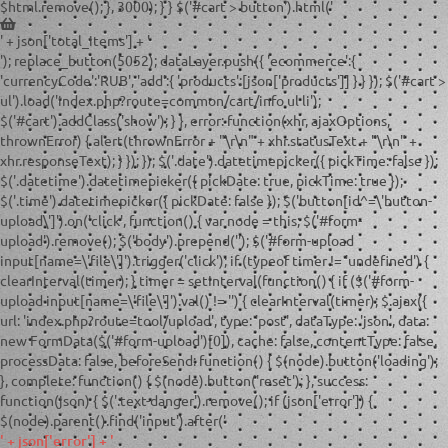
$html.remove(); }, 3000); } } $('#cart > button').html('
' + json['total_items'] + '
'); replace_button(5052); dataLayer.push({ 'ecommerce':{
'currencyCode':'RUB', 'add':{ 'products':[json['products']] } } }); $('#cart >
ul').load('index.php?route=common/cart/info ul li');
$('#cart').addClass('show'); } }, error: function(xhr, ajaxOptions,
thrownError) { alert(thrownError + "\r\n" + xhr.statusText + "\r\n" +
xhr.responseText); } }); }); $('.date').datetimepicker({ pickTime: false });
$('.datetime').datetimepicker({ pickDate: true, pickTime: true });
$('.time').datetimepicker({ pickDate: false }); $('button[id^=\'button-
upload\']').on('click', function() { var node = this; $('#form-
upload').remove(); $('body').prepend('
'); $('#form-upload
input[name=\'file\']').trigger('click'); if (typeof timer != 'undefined') {
clearInterval(timer); } timer = setInterval(function() { if ($('#form-
upload input[name=\'file\']').val() != '') { clearInterval(timer); $.ajax({
url: 'index.php?route=tool/upload', type: 'post', dataType: 'json', data:
new FormData($('#form-upload')[0]), cache: false, contentType: false,
processData: false, beforeSend: function() { $(node).button('loading');
}, complete: function() { $(node).button('reset'); }, success:
function(json) { $('.text-danger').remove(); if (json['error']) {
$(node).parent().find('input').after('
' + json['error'] + '