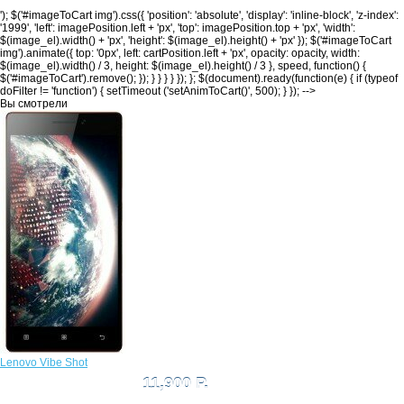
'); $('#imageToCart img').css({ 'position': 'absolute', 'display': 'inline-block', 'z-index':
'1999', 'left': imagePosition.left + 'px', 'top': imagePosition.top + 'px', 'width':
$(image_el).width() + 'px', 'height': $(image_el).height() + 'px' }); $('#imageToCart
img').animate({ top: '0px', left: cartPosition.left + 'px', opacity: opacity, width:
$(image_el).width() / 3, height: $(image_el).height() / 3 }, speed, function() {
$('#imageToCart').remove(); }); } } } } }); }; $(document).ready(function(e) { if (typeof
doFilter != 'function') { setTimeout ('setAnimToCart()', 500); } }); -->
Вы смотрели
Lenovo Vibe Shot
11,900 Р.