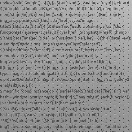
review').slideToggle(); } } }); }); $(function() { var img_array = [], elem =
$('#product .thumbnails'), elemA = elem.find('li:first a'), elemImg =
elemA.find('img'); elem.find('#additional-img a').each(function() {
img_array.push({src:$(this).attr('href'), type:'image',
title:$(this).attr('title')}); }); elem.find('#additional-img a').on('click',
function(e) { e.preventDefault(); var href = $(this).attr('href'), thumb =
$(this).data('image'), title = $(this).attr('title'), key = $(this).data('key');
elem.find('#additional-img a').removeClass('selected');
$(this).addClass('selected'); elemA.attr('href', href).data('key', key);
elemImg.attr('src', thumb); img_array[key].src = href;
img_array[key].type = 'image'; img_array[key].title = title; });
if(img_array.length == 0) { img_array.push({src:elemA.attr('href'),
type:'image', title:elemImg.attr('title')}); } elemA.click(function(e) {
e.preventDefault(); $.magnificPopup.open({ items:img_array, gallery:{
enabled:true, }, });
$.magnificPopup.instance.goTo(parseFloat($(this).data('key'))); }); var
hash = window.location.hash; if (hash) { $('.nav-tabs a').each(function()
{ var href = $(this).attr('href'); if (hash == href) {
$($(this)).trigger('click'); scroll_to(hash); } }); var hashpart =
hash.split('#'); var vals = hashpart[1].split('-'); for (i=0; i
768) ? 'window' : 'inner'; $('#product .thumbnails li:first
img').elevateZoom({ gallery:'option .option-image label, #additional-