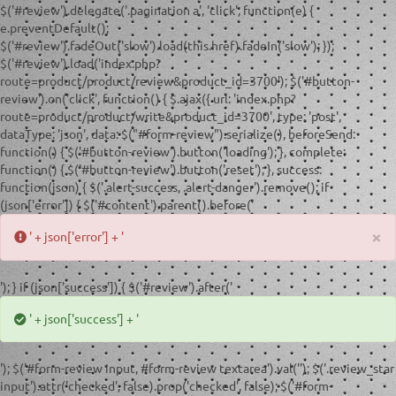
$('#review').delegate('.pagination a', 'click', function(e) {
e.preventDefault();
$('#review').fadeOut('slow').load(this.href).fadeIn('slow'); });
$('#review').load('index.php?
route=product/product/review&product_id=3700'); $('#button-
review').on('click', function() { $.ajax({ url: 'index.php?
route=product/product/write&product_id=3700', type: 'post',
dataType: 'json', data: $("#form-review").serialize(), beforeSend:
function() { $('#button-review').button('loading'); }, complete:
function() { $('#button-review').button('reset'); }, success:
function(json) { $('.alert-success, .alert-danger').remove(); if
(json['error']) { $('#content').parent().before('
×
' + json['error'] + '
'); } if (json['success']) { $('#review').after('
' + json['success'] + '
'); $('#form-review input, #form-review textarea').val(''); $('.review_star
input').attr('checked', false).prop('checked', false); $('#form-