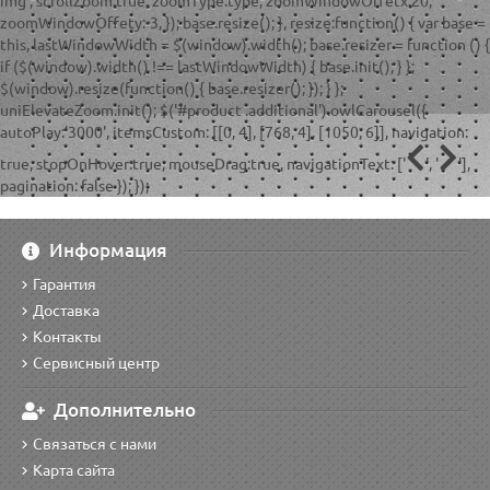
img', scrollZoom:true, zoomType:type, zoomWindowOffetx:20,
zoomWindowOffety:-3, }); base.resize(); }, resize:function() { var base =
this, lastWindowWidth = $(window).width(); base.resizer = function () {
if ($(window).width() !== lastWindowWidth) { base.init(); } };
$(window).resize(function() { base.resizer(); }); } };
uniElevateZoom.init(); $('#product .additional').owlCarousel({
autoPlay:'3000', itemsCustom: [[0, 4], [768, 4], [1050, 6]], navigation:
true, stopOnHover:true, mouseDrag:true, navigationText: ['
', '
'],
pagination: false }); });
Информация
Гарантия
Доставка
Контакты
Сервисный центр
Дополнительно
Связаться с нами
Карта сайта