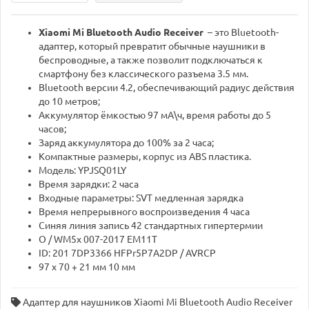
Xiaomi Mi Bluetooth Audio Receiver
– это Bluetooth-
адаптер, который превратит обычные наушники в
беспроводные, а также позволит подключаться к
смартфону без классического разъема 3.5 мм.
Bluetooth версии 4.2, обеспечивающий радиус действия
до 10 метров;
Аккумулятор ёмкостью 97 мА\ч, время работы до 5
часов;
Заряд аккумулятора до 100% за 2 часа;
Компактные размеры, корпус из ABS пластика.
Модель: YPJSQ01LY
Время зарядки: 2 часа
Входные параметры: SVT медленная зарядка
Время непрерывного воспроизведения 4 часа
Синяя линия запись 42 стандартных гипертермии
O / WM5x 007-2017 EM11T
ID: 201 7DP3366 HFPr5P7A2DP / AVRCP
97 x 70 + 21 мм 10 мм
Адаптер для наушников Xiaomi Mi Bluetooth Audio Receiver