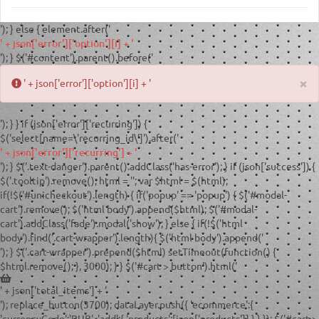
'); } else { element.after('
' + json['error']['option'][i] + '
'); } $('#content').parent().before('
×
' + json['error']['option'][i] + '
'); } } if (json['error']['recurring']) {
$('select[name=\'recurring_id\']').after('
' + json['error']['recurring'] + '
'); } $('.text-danger').parent().addClass('has-error'); } if (json['success']) {
$('.tooltip').remove(); html = '
'; var $html = $(html);
if(!$('#unicheckout').length) { if('popup' == 'popup') { $('#modal-
cart').remove(); $('html body').append($html); $('#modal-
cart').addClass('fade').modal('show'); } else { if(!$('html
body').find('.cart-wrapper').length){ $('html body').append('
'); } $('.cart-wrapper').prepend($html) setTimeout(function() {
$html.remove(); }, 3000); } } $('#cart > button').html('
' + json['total_items'] + '
'); replace_button(3700); dataLayer.push({ 'ecommerce':{