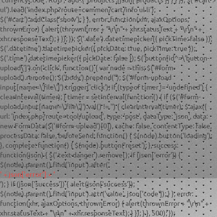
'currencyCode':'RUB', 'add':{ 'products':[json['products']] } } }); $('#cart >
ul').load('index.php?route=common/cart/info ul li');
$('#cart').addClass('show'); } }, error: function(xhr, ajaxOptions,
thrownError) { alert(thrownError + "\r\n" + xhr.statusText + "\r\n" +
xhr.responseText); } }); }); $('.date').datetimepicker({ pickTime: false });
$('.datetime').datetimepicker({ pickDate: true, pickTime: true });
$('.time').datetimepicker({ pickDate: false }); $('button[id^=\'button-
upload\']').on('click', function() { var node = this; $('#form-
upload').remove(); $('body').prepend('
'); $('#form-upload
input[name=\'file\']').trigger('click'); if (typeof timer != 'undefined') {
clearInterval(timer); } timer = setInterval(function() { if ($('#form-
upload input[name=\'file\']').val() != '') { clearInterval(timer); $.ajax({
url: 'index.php?route=tool/upload', type: 'post', dataType: 'json', data:
new FormData($('#form-upload')[0]), cache: false, contentType: false,
processData: false, beforeSend: function() { $(node).button('loading');
}, complete: function() { $(node).button('reset'); }, success:
function(json) { $('.text-danger').remove(); if (json['error']) {
$(node).parent().find('input').after('
' + json['error'] + '
'); } if (json['success']) { alert(json['success']);
$(node).parent().find('input').attr('value', json['code']); } }, error:
function(xhr, ajaxOptions, thrownError) { alert(thrownError + "\r\n" +
xhr.statusText + "\r\n" + xhr.responseText); } }); } }, 500); });