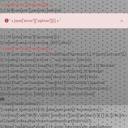
' + json['error']['option'][i] + '
'); } $('#content').parent().before('
×
' + json['error']['option'][i] + '
'); } } if (json['error']['recurring']) {
$('select[name=\'recurring_id\']').after('
' + json['error']['recurring'] + '
'); } $('.text-danger').parent().addClass('has-error'); } if (json['success']) {
$('.tooltip').remove(); html = '
'; var $html = $(html);
if(!$('#unicheckout').length) { if('popup' == 'popup') { $('#modal-
cart').remove(); $('html body').append($html); $('#modal-
cart').addClass('fade').modal('show'); } else { if(!$('html
body').find('.cart-wrapper').length){ $('html body').append('
'); } $('.cart-wrapper').prepend($html) setTimeout(function() {
$html.remove(); }, 3000); } } $('#cart > button').html('
' + json['total_items'] + '
'); replace_button(3565); dataLayer.push({ 'ecommerce':{
'currencyCode':'RUB', 'add':{ 'products':[json['products']] } } }); $('#cart >
ul').load('index.php?route=common/cart/info ul li');
$('#cart').addClass('show'); } }, error: function(xhr, ajaxOptions,