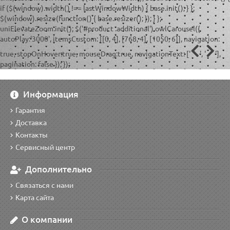
if ($(window).width() !== lastWindowWidth) { base.init(); } };
$(window).resize(function() { base.resizer(); }); } };
uniElevateZoom.init(); $('#product .additional').owlCarousel({
autoPlay:'3000', itemsCustom: [[0, 4], [768, 4], [1050, 6]], navigation:
true, stopOnHover:true, mouseDrag:true, navigationText: ['
', '
'],
pagination: false }); });
Информация
Гарантия
Доставка
Контакты
Сервисный центр
Дополнительно
Связаться с нами
Карта сайта
О компании