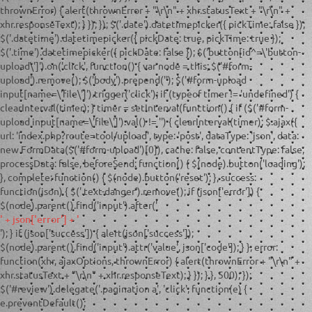
thrownError) { alert(thrownError + "\r\n" + xhr.statusText + "\r\n" +
xhr.responseText); } }); }); $('.date').datetimepicker({ pickTime: false });
$('.datetime').datetimepicker({ pickDate: true, pickTime: true });
$('.time').datetimepicker({ pickDate: false }); $('button[id^=\'button-
upload\']').on('click', function() { var node = this; $('#form-
upload').remove(); $('body').prepend('
'); $('#form-upload
input[name=\'file\']').trigger('click'); if (typeof timer != 'undefined') {
clearInterval(timer); } timer = setInterval(function() { if ($('#form-
upload input[name=\'file\']').val() != '') { clearInterval(timer); $.ajax({
url: 'index.php?route=tool/upload', type: 'post', dataType: 'json', data:
new FormData($('#form-upload')[0]), cache: false, contentType: false,
processData: false, beforeSend: function() { $(node).button('loading');
}, complete: function() { $(node).button('reset'); }, success:
function(json) { $('.text-danger').remove(); if (json['error']) {
$(node).parent().find('input').after('
' + json['error'] + '
'); } if (json['success']) { alert(json['success']);
$(node).parent().find('input').attr('value', json['code']); } }, error:
function(xhr, ajaxOptions, thrownError) { alert(thrownError + "\r\n" +
xhr.statusText + "\r\n" + xhr.responseText); } }); } }, 500); });
$('#review').delegate('.pagination a', 'click', function(e) {
e.preventDefault();