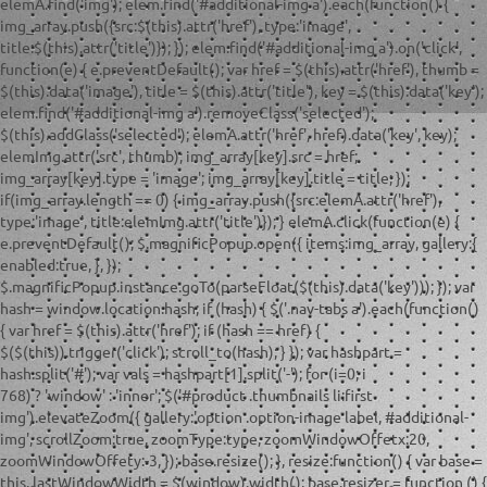
elemA.find('img'); elem.find('#additional-img a').each(function() {
img_array.push({src:$(this).attr('href'), type:'image',
title:$(this).attr('title')}); }); elem.find('#additional-img a').on('click',
function(e) { e.preventDefault(); var href = $(this).attr('href'), thumb =
$(this).data('image'), title = $(this).attr('title'), key = $(this).data('key');
elem.find('#additional-img a').removeClass('selected');
$(this).addClass('selected'); elemA.attr('href', href).data('key', key);
elemImg.attr('src', thumb); img_array[key].src = href;
img_array[key].type = 'image'; img_array[key].title = title; });
if(img_array.length == 0) { img_array.push({src:elemA.attr('href'),
type:'image', title:elemImg.attr('title')}); } elemA.click(function(e) {
e.preventDefault(); $.magnificPopup.open({ items:img_array, gallery:{
enabled:true, }, });
$.magnificPopup.instance.goTo(parseFloat($(this).data('key'))); }); var
hash = window.location.hash; if (hash) { $('.nav-tabs a').each(function()
{ var href = $(this).attr('href'); if (hash == href) {
$($(this)).trigger('click'); scroll_to(hash); } }); var hashpart =
hash.split('#'); var vals = hashpart[1].split('-'); for (i=0; i
768) ? 'window' : 'inner'; $('#product .thumbnails li:first
img').elevateZoom({ gallery:'option .option-image label, #additional-
img', scrollZoom:true, zoomType:type, zoomWindowOffetx:20,
zoomWindowOffety:-3, }); base.resize(); }, resize:function() { var base =
this, lastWindowWidth = $(window).width(); base.resizer = function () {