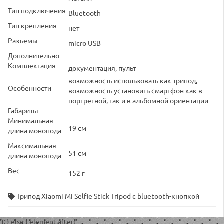
Тип подключения
Bluetooth
Тип крепления
нет
Разъемы
micro USB
Дополнительно
Комплектация
документация, пульт
возможность использовать как трипод,
Особенности
возможность установить смартфон как в
портретной, так и в альбомной ориентации
Габариты
Минимальная
19 см
длина монопода
Максимальная
51 см
длина монопода
Вес
152 г
Трипод Xiaomi Mi Selfie Stick Tripod с bluetooth-кнопкой
'); } else { element.after('