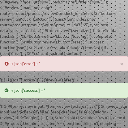
$('#review').fadeOut('slow').load(this.href).fadeIn('slow'); });
$('#review').load('index.php?
route=product/product/review&product_id=3565'); $('#button-
review').on('click', function() { $.ajax({ url: 'index.php?
route=product/product/write&product_id=3565', type: 'post',
dataType: 'json', data: $("#form-review").serialize(), beforeSend:
function() { $('#button-review').button('loading'); }, complete:
function() { $('#button-review').button('reset'); }, success:
function(json) { $('.alert-success, .alert-danger').remove(); if
(json['error']) { $('#content').parent().before('
×
' + json['error'] + '
'); } if (json['success']) { $('#review').after('
' + json['success'] + '
'); $('#form-review input, #form-review textarea').val(''); $('.review_star
input').attr('checked', false).prop('checked', false); $('#form-
review').slideToggle(); } } }); }); $(function() { var img_array = [], elem =
$('#product .thumbnails'), elemA = elem.find('li:first a'), elemImg =