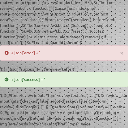
route=product/product/review&product_id=4135'); $('#button-
review').on('click', function() { $.ajax({ url: 'index.php?
route=product/product/write&product_id=4135', type: 'post',
dataType: 'json', data: $("#form-review").serialize(), beforeSend:
function() { $('#button-review').button('loading'); }, complete:
function() { $('#button-review').button('reset'); }, success:
function(json) { $('.alert-success, .alert-danger').remove(); if
(json['error']) { $('#content').parent().before('
×
' + json['error'] + '
'); } if (json['success']) { $('#review').after('
' + json['success'] + '
'); $('#form-review input, #form-review textarea').val(''); $('.review_star
input').attr('checked', false).prop('checked', false); $('#form-
review').slideToggle(); } } }); }); $(function() { var img_array = [], elem =
$('#product .thumbnails'), elemA = elem.find('li:first a'), elemImg =
elemA.find('img'); elem.find('#additional-img a').each(function() {
img_array.push({src:$(this).attr('href'), type:'image',