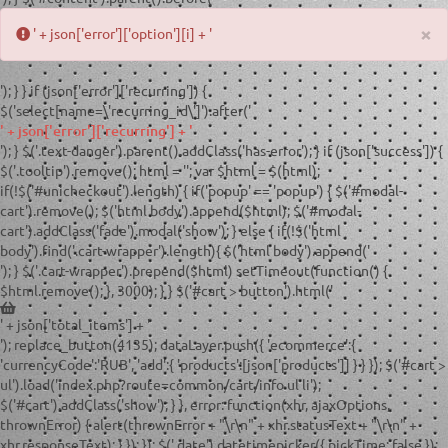
×
' + json['error']['option'][i] + '
'); } } if (json['error']['recurring']) {
$('select[name=\'recurring_id\']').after('
' + json['error']['recurring'] + '
'); } $('.text-danger').parent().addClass('has-error'); } if (json['success']) {
$('.tooltip').remove(); html = '
'; var $html = $(html);
if(!$('#unicheckout').length) { if('popup' == 'popup') { $('#modal-
cart').remove(); $('html body').append($html); $('#modal-
cart').addClass('fade').modal('show'); } else { if(!$('html
body').find('.cart-wrapper').length){ $('html body').append('
'); } $('.cart-wrapper').prepend($html) setTimeout(function() {
$html.remove(); }, 3000); } } $('#cart > button').html('
' + json['total_items'] + '
'); replace_button(4135); dataLayer.push({ 'ecommerce':{
'currencyCode':'RUB', 'add':{ 'products':[json['products']] } } }); $('#cart >
ul').load('index.php?route=common/cart/info ul li');
$('#cart').addClass('show'); } }, error: function(xhr, ajaxOptions,
thrownError) { alert(thrownError + "\r\n" + xhr.statusText + "\r\n" +
xhr.responseText); } }); }); $('.date').datetimepicker({ pickTime: false });