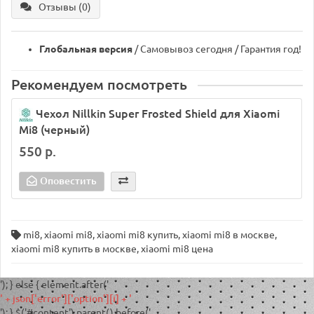
Отзывы (0)
Глобальная версия
/ Самовывоз сегодня / Гарантия год!
Рекомендуем посмотреть
Чехол Nillkin Super Frosted Shield для Xiaomi
Mi8 (черный)
550 р.
Оповестить
mi8
,
xiaomi mi8
,
xiaomi mi8 купить
,
xiaomi mi8 в москве
,
xiaomi mi8 купить в москве
,
xiaomi mi8 цена
'); } else { element.after('
' + json['error']['option'][i] + '
'); } $('#content').parent().before('