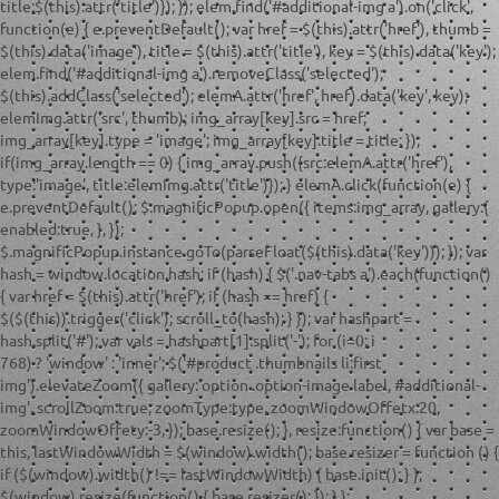
title:$(this).attr('title')}); }); elem.find('#additional-img a').on('click',
function(e) { e.preventDefault(); var href = $(this).attr('href'), thumb =
$(this).data('image'), title = $(this).attr('title'), key = $(this).data('key');
elem.find('#additional-img a').removeClass('selected');
$(this).addClass('selected'); elemA.attr('href', href).data('key', key);
elemImg.attr('src', thumb); img_array[key].src = href;
img_array[key].type = 'image'; img_array[key].title = title; });
if(img_array.length == 0) { img_array.push({src:elemA.attr('href'),
type:'image', title:elemImg.attr('title')}); } elemA.click(function(e) {
e.preventDefault(); $.magnificPopup.open({ items:img_array, gallery:{
enabled:true, }, });
$.magnificPopup.instance.goTo(parseFloat($(this).data('key'))); }); var
hash = window.location.hash; if (hash) { $('.nav-tabs a').each(function()
{ var href = $(this).attr('href'); if (hash == href) {
$($(this)).trigger('click'); scroll_to(hash); } }); var hashpart =
hash.split('#'); var vals = hashpart[1].split('-'); for (i=0; i
768) ? 'window' : 'inner'; $('#product .thumbnails li:first
img').elevateZoom({ gallery:'option .option-image label, #additional-
img', scrollZoom:true, zoomType:type, zoomWindowOffetx:20,
zoomWindowOffety:-3, }); base.resize(); }, resize:function() { var base =
this, lastWindowWidth = $(window).width(); base.resizer = function () {
if ($(window).width() !== lastWindowWidth) { base.init(); } };
$(window).resize(function() { base.resizer(); }); } };