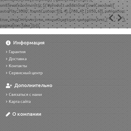
uniElevateZoom.init(); $('#product .additional').owlCarousel({
autoPlay:'3000', itemsCustom: [[0, 4], [768, 4], [1050, 6]], navigation:
true, stopOnHover:true, mouseDrag:true, navigationText: ['
', '
'],
pagination: false }); });
Информация
Гарантия
Доставка
Контакты
Сервисный центр
Дополнительно
Связаться с нами
Карта сайта
О компании