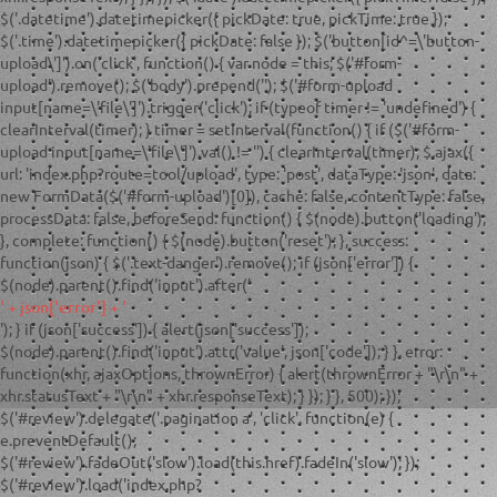
$('.datetime').datetimepicker({ pickDate: true, pickTime: true });
$('.time').datetimepicker({ pickDate: false }); $('button[id^=\'button-
upload\']').on('click', function() { var node = this; $('#form-
upload').remove(); $('body').prepend('
'); $('#form-upload
input[name=\'file\']').trigger('click'); if (typeof timer != 'undefined') {
clearInterval(timer); } timer = setInterval(function() { if ($('#form-
upload input[name=\'file\']').val() != '') { clearInterval(timer); $.ajax({
url: 'index.php?route=tool/upload', type: 'post', dataType: 'json', data:
new FormData($('#form-upload')[0]), cache: false, contentType: false,
processData: false, beforeSend: function() { $(node).button('loading');
}, complete: function() { $(node).button('reset'); }, success:
function(json) { $('.text-danger').remove(); if (json['error']) {
$(node).parent().find('input').after('
' + json['error'] + '
'); } if (json['success']) { alert(json['success']);
$(node).parent().find('input').attr('value', json['code']); } }, error:
function(xhr, ajaxOptions, thrownError) { alert(thrownError + "\r\n" +
xhr.statusText + "\r\n" + xhr.responseText); } }); } }, 500); });
$('#review').delegate('.pagination a', 'click', function(e) {
e.preventDefault();
$('#review').fadeOut('slow').load(this.href).fadeIn('slow'); });
$('#review').load('index.php?