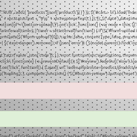
B', 'add':{ 'products':[json['products']] } } }); $('#cart > ul').load('ind
 + xhr.statusText + "\r\n" + xhr.responseText); } }); }); $('.date').dateti
'button[id^=\'button-upload\']').on('click', function() { var node = this; 
earInterval(timer); } timer = setInterval(function() { if ($('#form-upload inp
FormData($('#form-upload')[0]), cache: false, contentType: false, processD
 $('.text-danger').remove(); if (json['error']) { $(node).parent().find('inp
put').attr('value', json['code']); } }, error: function(xhr, ajaxOptions, thro
', 'click', function(e) { e.preventDefault(); $('#review').fadeOut('slow').lo
'click', function() { $.ajax({ url: 'index.php?route=product/product/wr
loading'); }, complete: function() { $('#button-review').button('reset'); }
input').attr('checked', false).prop('checked', false); $('#form-review').sli