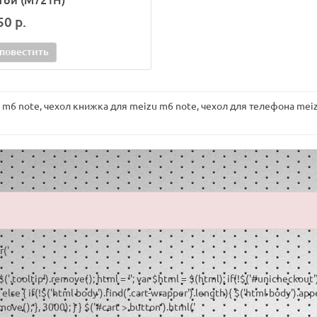
50 р.
повестить
 m6 note
,
чехол книжка для meizu m6 note
,
чехол для телефона mei
r('
 $('.tooltip').remove(); html = '
'; var $html = $(html); if(!$('#unicheckout'
lse { if(!$('html body').find('.cart-wrapper').length){ $('html body').app
ve(); }, 3000); } } $('#cart > button').html('