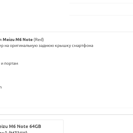
ля
Meizu M6 Note
(Red)
мпер на оригинальную заднюю крышку смартфона
 и портам
n
izu M6 Note 64GB
той (M721H)