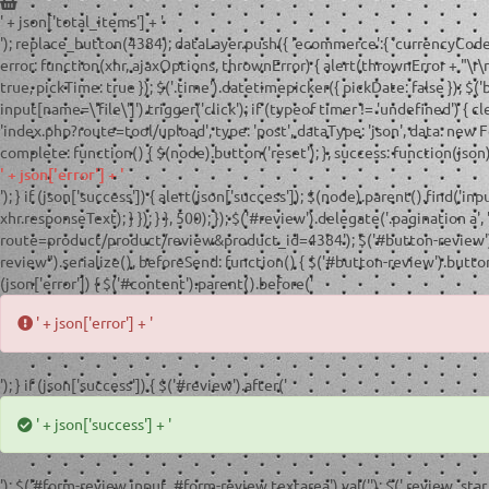
' + json['total_items'] + '
'); replace_button(4384); dataLayer.push({ 'ecommerce':{ 'currencyCode':'RU
error: function(xhr, ajaxOptions, thrownError) { alert(thrownError + "\r\n"
true, pickTime: true }); $('.time').datetimepicker({ pickDate: false }); $(
input[name=\'file\']').trigger('click'); if (typeof timer != 'undefined') { cl
'index.php?route=tool/upload', type: 'post', dataType: 'json', data: new 
complete: function() { $(node).button('reset'); }, success: function(json) {
' + json['error'] + '
'); } if (json['success']) { alert(json['success']); $(node).parent().find('in
xhr.responseText); } }); } }, 500); }); $('#review').delegate('.pagination a
route=product/product/review&product_id=4384'); $('#button-review').on(
review").serialize(), beforeSend: function() { $('#button-review').button('
(json['error']) { $('#content').parent().before('
' + json['error'] + '
'); } if (json['success']) { $('#review').after('
' + json['success'] + '
'); $('#form-review input, #form-review textarea').val(''); $('.review_star 