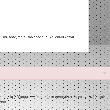
zu m6 note
,
meizu m6 note силиконовый чехол
,
×
).length) { if('popup' == 'popup') { $('#modal-cart').remove(); $('html
end('