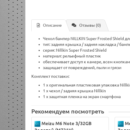
Описание
Отзывы (0)
Чехол бампер NILLKIN Super Frosted Shield д
тип: задняя крышка / задняя накладка / ба
серия: Nillkin Super Frosted Shield
материал: рельефный пластик
обеспечивает доступ к камере, всем кнопкам
защищает от повреждений, пыли и грязи
Комплект поставки:
1 х оригинальная пластиковая упаковка Nillki
1 x чехол / задняя крышка Nillkin
1 x защитная пленка на экран смартфона
Рекомендуем посмотреть
Meizu M6 Note 3/32GB
Me
Золотой (M721H)
Золо