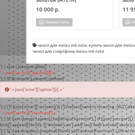
10 000 р.
11 9
Оповестить
О
чехол для meizu m6 note
,
купить чехол для meizu
чехол для смартфона meizu m6 note
'); } else { element.after('
' + json['error']['option'][i] + '
'); } $('#content').parent().before('
' + json['error']['option'][i] + '
'); } } if (json['error']['recurring']) { $('select[name=\'recurring_id\']').afte
' + json['error']['recurring'] + '
'); } $('.text-danger').parent().addClass('has-error'); } if (json['success']) {
body').append($html); $('#modal-cart').addClass('fade').modal('show'); } e
'); } $('.cart-wrapper').prepend($html) setTimeout(function() { $html.remo