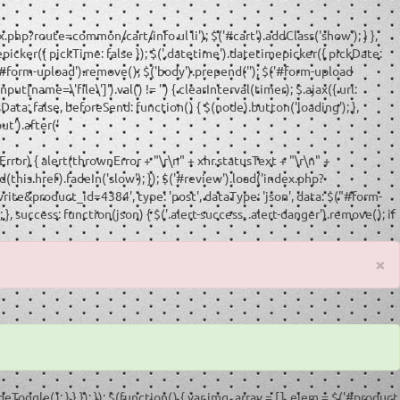
ex.php?route=common/cart/info ul li'); $('#cart').addClass('show'); } },
mepicker({ pickTime: false }); $('.datetime').datetimepicker({ pickDate:
$('#form-upload').remove(); $('body').prepend('
'); $('#form-upload
ut[name=\'file\']').val() != '') { clearInterval(timer); $.ajax({ url:
ata: false, beforeSend: function() { $(node).button('loading'); },
ut').after('
wnError) { alert(thrownError + "\r\n" + xhr.statusText + "\r\n" +
ad(this.href).fadeIn('slow'); }); $('#review').load('index.php?
ite&product_id=4384', type: 'post', dataType: 'json', data: $("#form-
, success: function(json) { $('.alert-success, .alert-danger').remove(); if
×
deToggle(); } } }); }); $(function() { var img_array = [], elem = $('#product