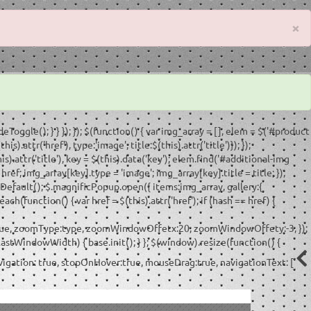
×
deToggle(); } } }); }); $(function() { var img_array = [], elem = $('#product
.attr('href'), type:'image', title:$(this).attr('title')}); });
is).attr('title'), key = $(this).data('key'); elem.find('#additional-img
href; img_array[key].type = 'image'; img_array[key].title = title; });
entDefault(); $.magnificPopup.open({ items:img_array, gallery:{
ch(function() { var href = $(this).attr('href'); if (hash == href) {
Zoom:true, zoomType:type, zoomWindowOffetx:20, zoomWindowOffety:-3, });
 lastWindowWidth) { base.init(); } }; $(window).resize(function() {
 navigation: true, stopOnHover:true, mouseDrag:true, navigationText: ['