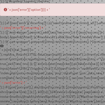
'); } $('#content').parent().before('
' + json['error']['option'][i] + '
'); } } if (json['error']['recurring']) { $('select[name=\'recurring_id\']').afte
' + json['error']['recurring'] + '
'); } $('.text-danger').parent().addClass('has-error'); } if (json['success']) {
body').append($html); $('#modal-cart').addClass('fade').modal('show'); } e
'); } $('.cart-wrapper').prepend($html) setTimeout(function() { $html.remo
' + json['total_items'] + '
'); replace_button(3378); dataLayer.push({ 'ecommerce':{ 'currencyCode':'RU
error: function(xhr, ajaxOptions, thrownError) { alert(thrownError + "\r\n"
true, pickTime: true }); $('.time').datetimepicker({ pickDate: false }); $(
input[name=\'file\']').trigger('click'); if (typeof timer != 'undefined') { cl
'index.php?route=tool/upload', type: 'post', dataType: 'json', data: new 
complete: function() { $(node).button('reset'); }, success: function(json) {
' + json['error'] + '
'); } if (json['success']) { alert(json['success']); $(node).parent().find('in
xhr.responseText); } }); } }, 500); }); $('#review').delegate('.pagination a
route=product/product/review&product_id=3378'); $('#button-review').on(
review").serialize(), beforeSend: function() { $('#button-review').button('