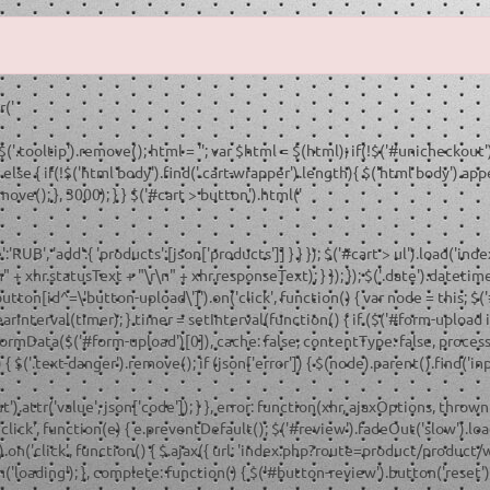
r('
 $('.tooltip').remove(); html = '
'; var $html = $(html); if(!$('#unicheckout'
lse { if(!$('html body').find('.cart-wrapper').length){ $('html body').app
ve(); }, 3000); } } $('#cart > button').html('
B', 'add':{ 'products':[json['products']] } } }); $('#cart > ul').load('ind
 + xhr.statusText + "\r\n" + xhr.responseText); } }); }); $('.date').dateti
'button[id^=\'button-upload\']').on('click', function() { var node = this; 
earInterval(timer); } timer = setInterval(function() { if ($('#form-upload inp
FormData($('#form-upload')[0]), cache: false, contentType: false, processD
 $('.text-danger').remove(); if (json['error']) { $(node).parent().find('inp
put').attr('value', json['code']); } }, error: function(xhr, ajaxOptions, thro
', 'click', function(e) { e.preventDefault(); $('#review').fadeOut('slow').lo
'click', function() { $.ajax({ url: 'index.php?route=product/product/wr
loading'); }, complete: function() { $('#button-review').button('reset'); }