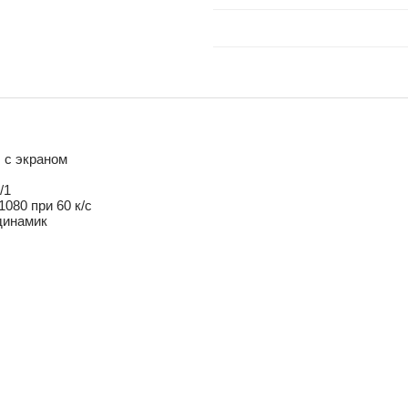
, с экраном
1/1
x1080 при 60 к/с
 динамик