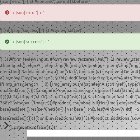
(json['error']) { $('#content').parent().before('
' + json['error'] + '
'); } if (json['success']) { $('#review').after('
' + json['success'] + '
'); $('#form-review input, #form-review textarea').val(''); $('.review_star 
.thumbnails'), elemA = elem.find('li:first a'), elemImg = elemA.find('img');
elem.find('#additional-img a').on('click', function(e) { e.preventDefault();
a').removeClass('selected'); $(this).addClass('selected'); elemA.attr('href
if(img_array.length == 0) { img_array.push({src:elemA.attr('href'), type:
enabled:true, }, }); $.magnificPopup.instance.goTo(parseFloat($(this).data('
$($(this)).trigger('click'); scroll_to(hash); } }); var hashpart = hash.split('#')
768) ? 'window' : 'inner'; $('#product .thumbnails li:first img').elev
base.resize(); }, resize:function() { var base = this, lastWindowWidth = 
base.resizer(); }); } }; uniElevateZoom.init(); $('#product .additional').
', '
'], pagination: false }); });