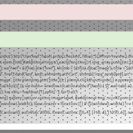
input').attr('checked', false).prop('checked', false); $('#form-review').sli
 elem.find('#additional-img a').each(function() { img_array.push({src:$(this)
 var href = $(this).attr('href'), thumb = $(this).data('image'), title = $(th
', href).data('key', key); elemImg.attr('src', thumb); img_array[key].src = 
'image', title:elemImg.attr('title')}); } elemA.click(function(e) { e.prev
key'))); }); var hash = window.location.hash; if (hash) { $('.nav-tabs a').ea
; var vals = hashpart[1].split('-'); for (i=0; i
ateZoom({ gallery:'option .option-image label, #additional-img', scroll
$(window).width(); base.resizer = function () { if ($(window).width() !==
owlCarousel({ autoPlay:'3000', itemsCustom: [[0, 4], [768, 4], [1050, 6]],