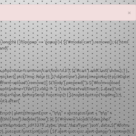
×
).length) { if('popup' == 'popup') { $('#modal-cart').remove(); $('html
end('
ex.php?route=common/cart/info ul li'); $('#cart').addClass('show'); } },
mepicker({ pickTime: false }); $('.datetime').datetimepicker({ pickDate:
$('#form-upload').remove(); $('body').prepend('
'); $('#form-upload
ut[name=\'file\']').val() != '') { clearInterval(timer); $.ajax({ url:
ata: false, beforeSend: function() { $(node).button('loading'); },
ut').after('
wnError) { alert(thrownError + "\r\n" + xhr.statusText + "\r\n" +
ad(this.href).fadeIn('slow'); }); $('#review').load('index.php?
ite&product_id=3378', type: 'post', dataType: 'json', data: $("#form-
, success: function(json) { $('.alert-success, .alert-danger').remove(); if